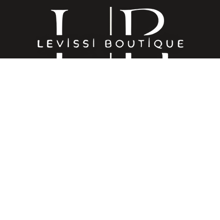
Gaziantep’in kalbinde, tarihi ve konforu birleştiren eşsiz bir
konaklama deneyimi.
Hızlı Erişim
Anasayfa